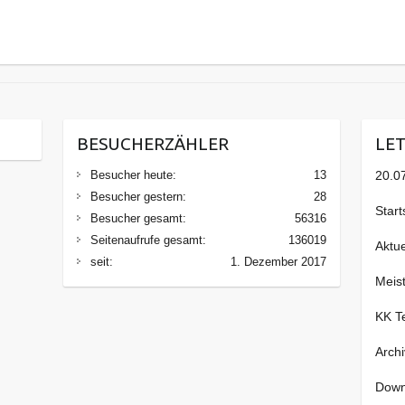
BESUCHERZÄHLER
LE
Besucher heute:
13
20.0
Besucher gestern:
28
Start
Besucher gesamt:
56316
Seitenaufrufe gesamt:
136019
Aktu
seit:
1. Dezember 2017
Meis
KK T
Archi
Down