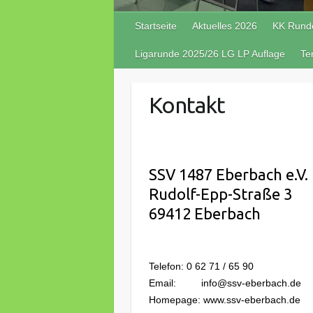
Startseite
Aktuelles 2026
KK Rund
Ligarunde 2025/26 LG LP Auflage
Te
Kontakt
SSV 1487 Eberbach e.V.
Rudolf-Epp-Straße 3
69412 Eberbach
Telefon: 0 62 71 / 65 90
Email: info@ssv-eberbach.de
Homepage: www.ssv-eberbach.de