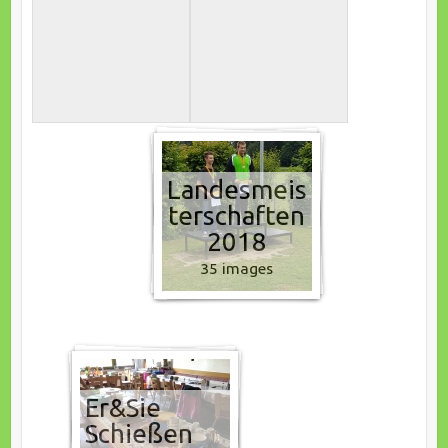
Landesmeis
terschaften
2018
35 images
Er&Sie
Schießen