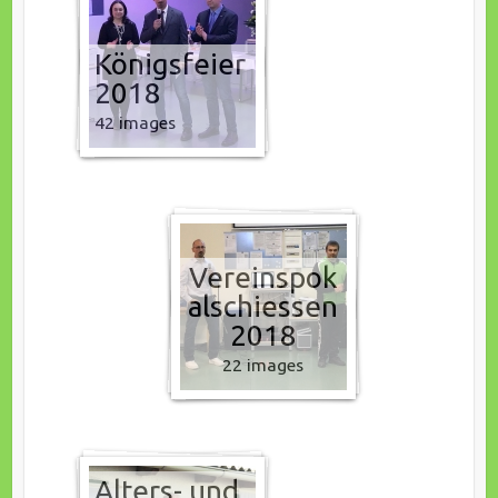
Königsfeier
2018
42 images
Vereinspok
alschiessen
2018
22 images
Alters- und