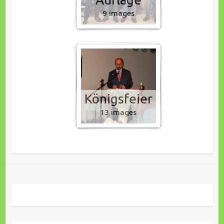
9 images
Königsfeier
13 images