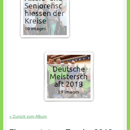
Seniorensc
hiessen der
Kreise
10 images
Deutsche
Meistersch
aft 2018
29 images
« Zurück zum Album