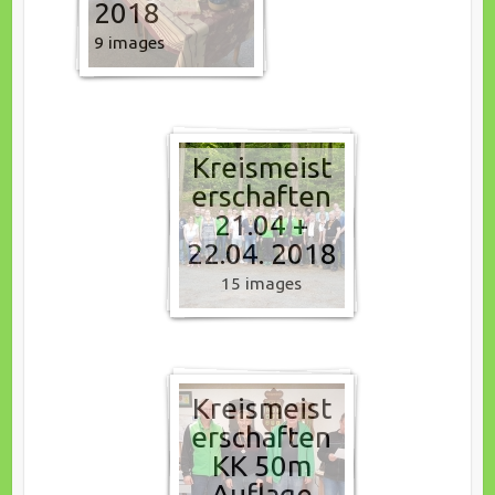
2018
9 images
Kreismeist
erschaften
21.04 +
22.04. 2018
15 images
Kreismeist
erschaften
KK 50m
Auflage