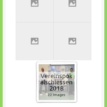
Vereinspok
alschiessen
2018
22 images