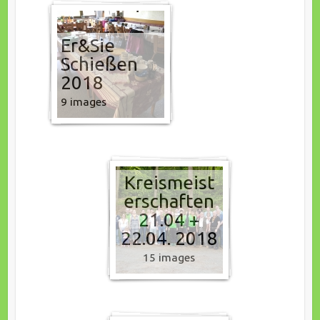
Er&Sie
Schießen
2018
9 images
Kreismeist
erschaften
21.04 +
22.04. 2018
15 images