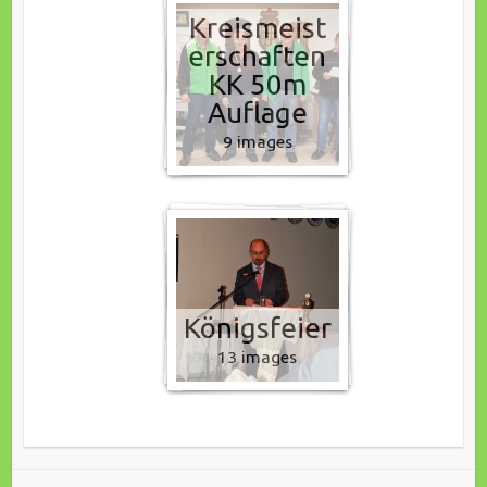
Kreismeist
erschaften
KK 50m
Auflage
9 images
Königsfeier
13 images