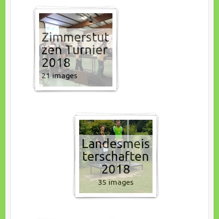
Zimmerstut
zen Turnier
2018
21 images
Landesmeis
terschaften
2018
35 images