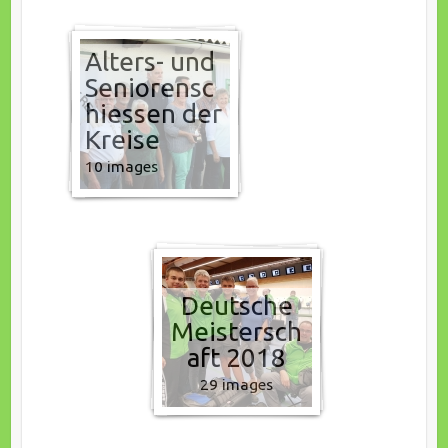
Alters- und
Seniorensc
hiessen der
Kreise
10 images
Deutsche
Meistersch
aft 2018
29 images